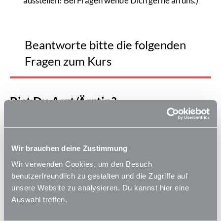
ausstellen! Bei Fragen wende Dich gerne an uns.)
Beantworte bitte die folgenden
Fragen zum Kurs
Bist Du Arzt/Ärztin?
Ja
Nein
Wir brauchen deine Zustimmung
Deine E-Mail Adresse
Wir verwenden Cookies, um den Besuch
benutzerfreundlich zu gestalten und die Zugriffe auf
unsere Website zu analysieren. Du kannst hier eine
Hiermit beantrage ich den Versand des Zertifikats per
Auswahl treffen.
Mail an die von mir hinterlegte E-Mailadresse.