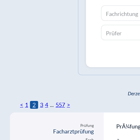
Fachrichtung
Prüfer
Derze
<
1
2
3
4
...
557
>
PrÃ¼fungs
Prüfung
Facharztprüfung
Fach