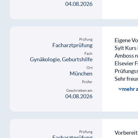
Mit d
04.08.2026
weite
Eigene Vo
Prüfung
Facharztprüfung
Sylt Kurs
Fach
Amboss n
Gynäkologie, Geburtshilfe
Elsevier 
Ort
Prüfungss
München
Sehr freun
Prüfer
sehr nett
mehr 
Geschrieben am
die Prüfe
04.08.2026
direkt los
Fälle & F
Schäfer:
Vorbereit
Prüfung
Facharztprüfung