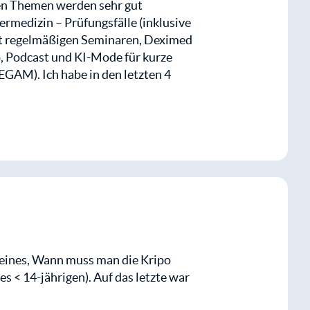
Daher habe ich einen praxisrelevanten
igen Themen werden sehr gut
ermedizin – Prüfungsfälle (inklusive
t regelmäßigen Seminaren, Deximed
o, Podcast und KI-Mode für kurze
GAM). Ich habe in den letzten 4
 da ich keine Lerngruppe hatte,
ugriff auf dieses und alle
ugriff auf dieses und alle
kostenlos
Mitglied werden
kostenlos
Mitglied werden
eines, Wann muss man die Kripo
s < 14-jährigen). Auf das letzte war