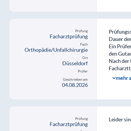
Mit d
abgefragt
weite
Fälle & F
Fall 1 – 
Zuerst so
Prüfungss
Prüfung
Facharztprüfung
werden. G
Dauer der
Fach
größer wü
Ein Prüfe
Orthopädie/Unfallchirurgie
es um die 
den Gutac
Ort
Nach der 
Düsseldorf
Facharztt
Prüfer
Mit d
mehr 
Geschrieben am
weite
Fälle
04.08.2026
Fallbesch
ECF.
MRT zu e
Blasenent
Röntgenbi
Leider si
Prüfung
Facharztprüfung