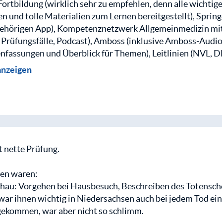
esehen, dass Sie jetzt schon eine Zeit in der Praxis sind. 
 Fortbildung (wirklich sehr zu empfehlen, denn alle wicht
bracht der jetzt nicht so rein gynäkologisch ist:
n und tolle Materialien zum Lernen bereitgestellt), Spring
e Patientin mit Brustschmerzen links kommt in die Praxis.
gehörigen App), Kompetenznetzwerk Allgemeinmedizin mi
en Sie?
e Prüfungsfälle, Podcast), Amboss (inklusive Amboss-Audi
. Körperliche Untersuchen.
assungen und Überblick für Themen), Leitlinien (NVL, DE
or der Prüfung hauptsächlich in der Bibliothek gelernt und
anzeigen
insbesondere in den letzten Wochen vor der ...
einem kostenlosen MEDI-LEARN Club-Account erhältst du Z
ren Protokolle.
einem kostenlosen MEDI-LEARN Club-Account erhältst du Z
ren Protokolle.
einloggen
 nette Prüfung.
einloggen
en waren:
hau: Vorgehen bei Hausbesuch, Beschreiben des Totensch
 war ihnen wichtig in Niedersachsen auch bei jedem Tod eine
 gekommen, war aber nicht so schlimm.