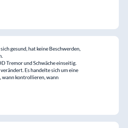
.
mlich dementen 85-jährigen Patient.
 erruieren. Verteilungsmuster auf
ichtig dass man z.B. auch an eine
le sich gesund, hat keine Beschwerden,
n.
DD Tremor und Schwäche einseitig.
ugriff auf dieses und alle
verändert. Es handelte sich um eine
, wann kontrollieren, wann
kostenlos
Mitglied werden
m 3 Uhr in Notaufnahme. Laut
ugriff auf dieses und alle