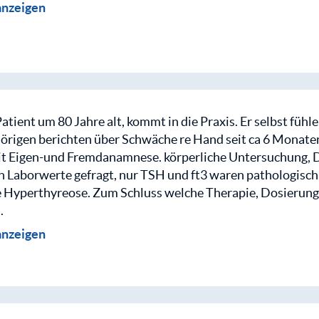
anzeigen
ecksehnenabriss Endglied kleiner Finger. Therapieoptionen
m erkennbar. Auf Nachfrage Blasen auf der Haut eines zie
z besteht könne man bei dem Patienten nicht mehr richtig
 dermatomartig. Erstmal Differentialdiagnostik, ihm war w
g denkt; letztlich ...
Patient um 80 Jahre alt, kommt in die Praxis. Er selbst füh
örigen berichten über Schwäche re Hand seit ca 6 Monate
t Eigen-und Fremdanamnese. körperliche Untersuchung, 
einem kostenlosen MEDI-LEARN Club-Account erhältst du Z
 Laborwerte gefragt, nur TSH und ft3 waren pathologisch 
ren Protokolle.
 Hyperthyreose. Zum Schluss welche Therapie, Dosierung
.
einloggen
anzeigen
 Patient wieder ca. 80 Jahre alt, vom Pflegeheim, kommt u
m zunehmende Verwirrtheit, laut ...
einem kostenlosen MEDI-LEARN Club-Account erhältst du Z