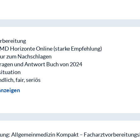
einem kostenlosen MEDI-LEARN Club-Account erhältst du Z
ren Protokolle.
einloggen
rbereitung
 MD Horizonte Online (starke Empfehlung)
ur zum Nachschlagen
Fragen und Antwort Buch von 2024
ituation
dlich, fair, seriös
er Prüfungsvorsitz,
anzeigen
rin und der Prüfer saßen bereits, kein Händeschütteln was m
.
ragen
ung: Allgemeinmedizin Kompakt – Facharztvorbereitungs