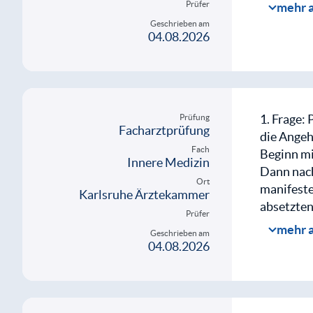
Prüfer
mehr 
Foto: Str
Geschrieben am
04.08.2026
Foto: Kau
Ob Schmer
Nachfrage
Verbrennun
1. Frage: 
Prüfung
Facharztprüfung
die Angeh
Fach
Beginn mi
Mit d
Innere Medizin
Dann nach
weite
Ort
manifeste
Karlsruhe Ärztekammer
absetzten
Prüfer
mehr 
Geschrieben am
2. Frage:
04.08.2026
Pflegehei
Mit d