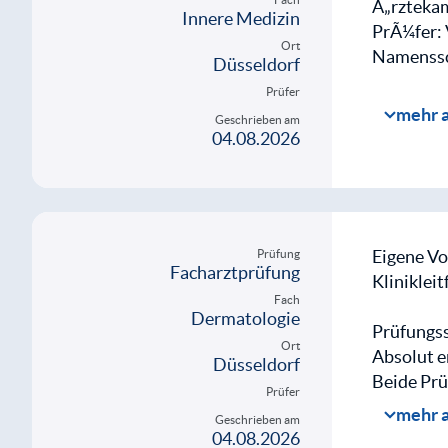
Ã„rztekam
Innere Medizin
PrÃ¼fer: 
Ort
Namenssch
Düsseldorf
Prüfer
Rahmen 
mehr 
Geschrieben am
04.08.2026
Ich wurde
waren fre
fÃ¼hle, g
VerhÃ¶rc
Eigene Vo
Prüfung
Facharztprüfung
PrÃ¼fer 
Kliniklei
Fach
Dermatologie
Fall 1: H
Prüfungss
Ort
Absolut e
Düsseldorf
Vorstellu
Beide Prü
Prüfer
und waren
mehr 
Geschrieben am
PD Krefti
04.08.2026