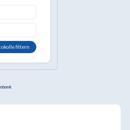
okolle filtern
enbank