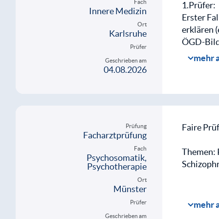
Fach
1.Prüfer:
Innere Medizin
Mit d
Erster Fa
Ort
weite
erklären 
Karlsruhe
ÖGD-Bild 
Prüfer
oralem Co
mehr 
Geschrieben am
Zweiter F
04.08.2026
Vorprotok
außerdem 
2.Prüfer:
Sehr durc
Faire Prü
Prüfung
Facharztprüfung
musste me
Fach
Themen: P
Psychosomatik,
Schizophr
Psychotherapie
Mit d
Ort
weite
Münster
Prüfer
mehr 
Geschrieben am