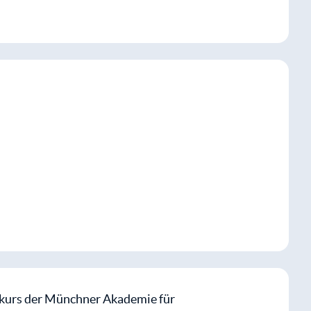
ugriff auf dieses und alle
kostenlos
Mitglied werden
ich kurz irritiert hat. Dann ging‘s
kurs der Münchner Akademie für