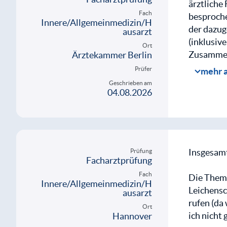
Ich habe g
ärztliche
Fach
Fall mitge
besproche
Innere/Allgemeinmedizin/H
63 jährig
der dazu
ausarzt
Was mach
(inklusiv
Ort
Anamnese
Zusammenf
Ärztekammer Berlin
Ich hab ...
Monaten v
Prüfer
mehr 
versucht 
Geschrieben am
04.08.2026
Mit d
weite
Mit d
weite
Insgesamt
Prüfung
Facharztprüfung
Fach
Die Them
Innere/Allgemeinmedizin/H
Leichensc
ausarzt
rufen (da
Ort
ich nicht
Hannover