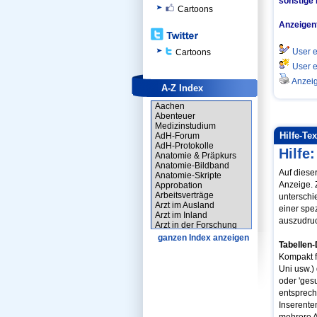
sonstige 
Cartoons
Anzeigenf
User e
Cartoons
User e
Anzeig
A-Z Index
Aachen
Abenteuer
Medizinstudium
Hilfe-Te
AdH-Forum
AdH-Protokolle
Hilfe
Anatomie & Präpkurs
Anatomie-Bildband
Auf diese
Anatomie-Skripte
Anzeige. 
Approbation
Arbeitsverträge
unterschi
Arzt im Ausland
einer spe
Arzt im Inland
auszudru
Arzt in der Forschung
Arzt-Forum
ganzen Index anzeigen
Arztausweis
Tabellen-
Assistenzarzt
Kompakt f
Assistenzarzt-Forum
Uni usw.) 
Ausbildungen
oder 'gesu
Auslandsaufenthalte
entsprech
Auslandsforen
Auswahlverfahren
Inserente
Begrüßungsgeschenk