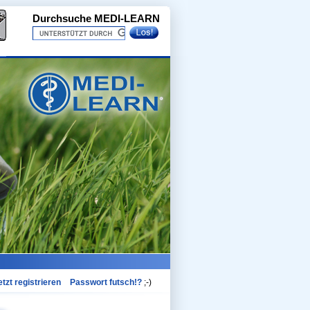
Durchsuche MEDI-LEARN
etzt registrieren
Passwort futsch!?
;-)