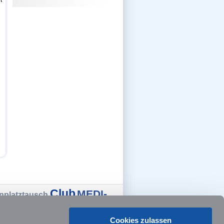
t
l
Club
MEDI-
nplatztausch
Cartoons
kalseiten
NC
Cookies zulassen