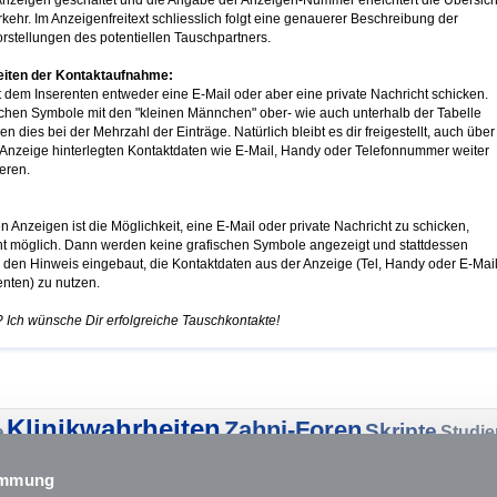
nzeigen geschaltet und die Angabe der Anzeigen-Nummer erleichtert die Übersich
rkehr. Im Anzeigenfreitext schliesslich folgt eine genauerer Beschreibung der
stellungen des potentiellen Tauschpartners.
eiten der Kontaktaufnahme:
 dem Inserenten entweder eine E-Mail oder aber eine private Nachricht schicken.
schen Symbole mit den "kleinen Männchen" ober- wie auch unterhalb der Tabelle
n dies bei der Mehrzahl der Einträge. Natürlich bleibt es dir freigestellt, auch über
r Anzeige hinterlegten Kontaktdaten wie E-Mail, Handy oder Telefonnummer weiter
eren.
n Anzeigen ist die Möglichkeit, eine E-Mail oder private Nachricht zu schicken,
cht möglich. Dann werden keine grafischen Symbole angezeigt und stattdessen
 den Hinweis eingebaut, die Kontaktdaten aus der Anzeige (Tel, Handy oder E-Mai
enten) zu nutzen.
r? Ich wünsche Dir erfolgreiche Tauschkontakte!
Klinikwahrheiten
Zahni-Foren
Skripte
e
Studie
Lernplaner
Lo
Facharztausbildung
ahren
Forum
timmung