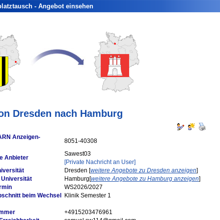
latztausch - Angebot einsehen
on Dresden nach Hamburg
ARN Anzeigen-
8051-40308
Sawest03
 Anbieter
[Private Nachricht an User]
niversität
Dresden [
weitere Angebote zu Dresden anzeigen
]
Universität
Hamburg[
weitere Angebote zu Hamburg anzeigen
]
rmin
WS2026/2027
bschnitt beim Wechsel
Klinik Semester 1
ummer
+4915203476961