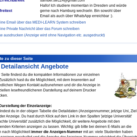
Erreichbarkeit
samuel.sw114@gmail.com
Hallo! Ich studiere momentan in Dresden und würde
reitext
gerne nach Hamburg wechseln. Bin sowohl über
Email als auch über WhatsApp erreichbar :).
ine Email über das MEDI-LEARN System schreiben
ine Private Nachricht über das Forum schreiben
e ausdrucken (Anzeige wird ohne Navigation etc. ausgedruckt)
xte zu dieser Seite
: Detailansicht Angebote
r Seite findest du die kompakten Informationen zur einzelnen
Zusätzlich hast du die Möglichkeit, mit dem Inserenten auf
edlichen Wegen Kontakt aufzunehmen und dir die Anzeige in
ziellen lesefreundlicheren Darstellung auf deinem Drucker
cken.
Darstellung der Einzelanzeige:
indest du in der obigen Tabelle die Detaildaten (Anzeigennummer, jetzige Uni, Ziel
der Anzeige. Du hast durch Klick auf den Link in den Spalten 'jetzige Universität'
chte Universität' zusätzlich die Möglichkeit, dir weitere Angebote mit den
enden Kriterien anzeigen zu lassen. Wichtig: gib bitte bei deinen E-Mails an die
n nach Möglichkeit
immer die Anzeigen-Nummer
mit an: viele Studenten haben