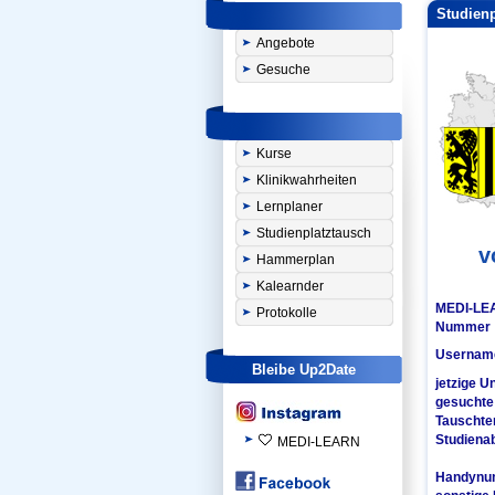
Studienp
Angebote
Gesuche
Kurse
Klinikwahrheiten
Lernplaner
Studienplatztausch
v
Hammerplan
Kalearnder
MEDI-LE
Protokolle
Nummer
Username
Bleibe Up2Date
jetzige U
gesuchte 
Tauschte
Studiena
MEDI-LEARN
Handyn