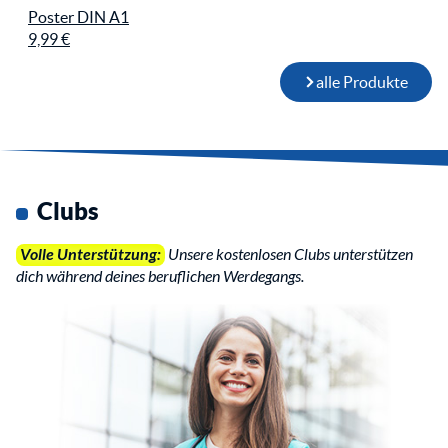
Poster DIN A1
9,99 €
alle Produkte
Clubs
Volle Unterstützung:
Unsere kostenlosen Clubs unterstützen
dich während deines beruflichen Werdegangs.