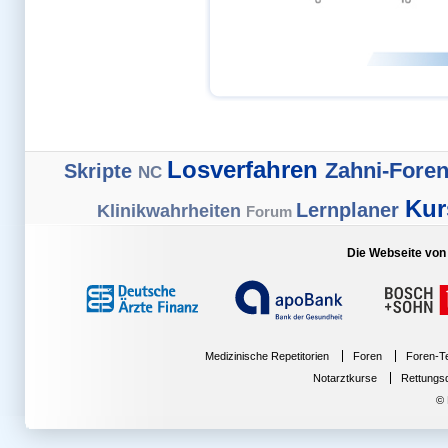
Losverfahren
Zahni-Fore
Skripte
NC
Ku
Lernplaner
Klinikwahrheiten
Forum
Fach
Die Webseite von
Medizinische Repetitorien
Foren
Foren-Te
Notarztkurse
Rettungs
© ME