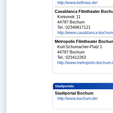
Münster
http://www.bofimax.de/
NC
Off topic Foren
Casablanca Filmtheater Boch
Oldies&Family Foren
Onlinekurs
Kortumstr. 11
Pflegepraktikum
44787 Bochum
Pflegepraktikum-
Berichte
Tel.: 02349617121
Physik-Skript
http://www.casablanca-bochum
Physikum mündlich
Physikum schrifltich
Physikum Vorbereitung
Metropolis Filmtheater Bochu
Physikums-Lernplaner
Kurt-Schumacher-Platz 1
Physikums-SMS
Physikumsgeneralprobe
44787 Bochum
Physikumskurse
Tel.: 023412263
Physikumsprotokolle
Physiologie
http://www.metropolis-bochum.
PJ-Forum
PJ-Geschenk
Praktisches Jahr
Premium-Cartoons
Protokolle
Protokollservice
Stadtportale
Prüfungsprotokolle
Psychologie-Skripte
Stadtportal Bochum
Rabatt
Reformstudium
http://www.bochum.de/
Regensburg
Repetitorium HEX
Repetitorium Physikum
Rostock