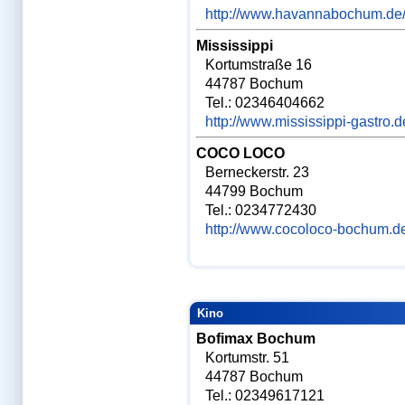
Klinik
http://www.havannabochum.de/
Klinik-Berichte
Klinik-Forum
Mississippi
Klinikkarriere
Klinikwahrheiten
Kortumstraße 16
Kurse
44787 Bochum
Kurse Hammerexamen
Kurse Physikum
Tel.: 02346404662
Kurskonzept
http://www.mississippi-gastro.d
Köln
Leipzig
Leistungen im Club
COCO LOCO
Lernen, wie die Profis
Berneckerstr. 23
Lernen-Schnelltest
Lernstrategien
44799 Bochum
Lokalbereich
Tel.: 0234772430
Lokalforen
Losverfahren
http://www.cocoloco-bochum.d
Magdeburg
Mannheim
Marburg
Matheskript
MC-Techniken
Med. Repetitorien
MEDI-LEARN bei
Kino
Facebook
MEDI-LEARN Cartoons
Bofimax Bochum
MEDI-LEARN Club
Kortumstr. 51
Medizinertest
Mutterschutz
44787 Bochum
MWB-Ordnung
Tel.: 02349617121
München