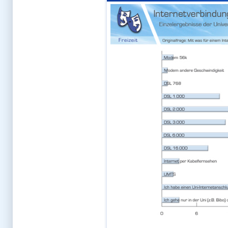
Witten
Witze
Wohnungssuche
Workshop Examen
Würzburg
Überstunden
Zahni-Bewerber-Forum
Zahni-Klinik-Forum
Zahni-Vorklinik-Forum
Zahnmedizin-Forum
zwo
Österreich-Forum