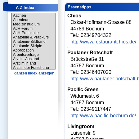
Essenstipps
A-Z Index
Chios
Aachen
Abenteuer
Oskar-Hoffmann-Strasse 88
Medizinstudium
44789 Bochum
AdH-Forum
AdH-Protokolle
Tel.: 02349704322
Anatomie & Präpkurs
http://www.restaurantchios.de/
Anatomie-Bildband
Anatomie-Skripte
Approbation
Paulaner Botschaft
Arbeitsverträge
Brückstraße 31
Arzt im Ausland
Arzt im Inland
44787 Bochum
Arzt in der Forschung
Tel.: 02346407020
Arzt-Forum
ganzen Index anzeigen
Arztausweis
http://www.paulaner-botschaft
Assistenzarzt
Assistenzarzt-Forum
Pacific Green
Ausbildungen
Auslandsaufenthalte
Widumestr. 6
Auslandsforen
44787 Bochum
Auswahlverfahren
Begrüßungsgeschenk
Tel.: 02349117447
Berlin
http://www.pacific-bochum.de/
Bewerber-Forum
Biochemie
Biochemie-Poster
Livingroom
Biologie-Skripte
Luisenstr. 9
Blockpraktikum
Blockpraktikumsberichte