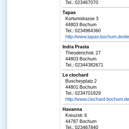
Tel.: 023467070
Famulaturen
Forenflohmarkt
Formularservice
Tapas
Forum
Kortumstrasse 3
FSJ
Fun
44803 Bochum
Geschenk zum PJ
Tel.: 0234964360
Gießen
Gratis-Haftpflicht
http://www.tapas-bochum.de/de
Greifswald
Göttingen
Indra Prasta
Halle
Hammerplan
Theoderichstr. 27
Hannover
44803 Bochum
Heidelberg
HEX-Kurse
Tel.: 02344382671
HEX-Lernplaner
HEX-Mündlich-Praktisch
Le clochard
HEX-Protokolle
HEX-Schriftlich
Buscheyplatz 2
Hex-SMS
44801 Bochum
HEX-Vorbereitung
Hochschulstart
Tel.: 0234701829
Homburg
http://www.clochard-bochum.de
Humor
In english-Foren
Jena
Havanna
Join the team!
Kreuzstr. 6
KickTipp Foren
Kiel
44787 Bochum
Kindergeld
Tel.: 023467840
Kleine Fächer