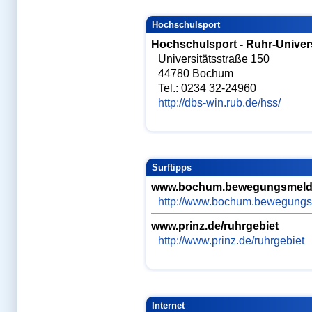
Schnelltest Lernen
Schweiz-Forum
Hochschulsport
Skriptenreihe Physikum
SMS zum Examen
Hochschulsport - Ruhr-Univer
Speakers Corner
Studienbewerber
Universitätsstraße 150
Studienentscheidung
44780 Bochum
Studienfinanzierung
Studienführer
Tel.: 0234 32-24960
Medizinstudium
http://dbs-win.rub.de/hss/
Studienorte
Studienplatzklage
Studienplatztausch
Studienplatztausch
deluxe
Studieren im Ausland
Teilzeit
Surftipps
Tübingen
U-Kurs
www.bochum.bewegungsmeld
Ungarn-Forum
Uni-Ranking
http://www.bochum.bewegungs
Uniwahl
USA-Forum
www.prinz.de/ruhrgebiet
Verlag
Videokurs
http://www.prinz.de/ruhrgebiet
Vorklinik
Vorklinik-Ablauf
Vorklinik-Forum
Wahlfächer
Wartesemester
Wartezeit-Forum
Internet
Weiterbildung