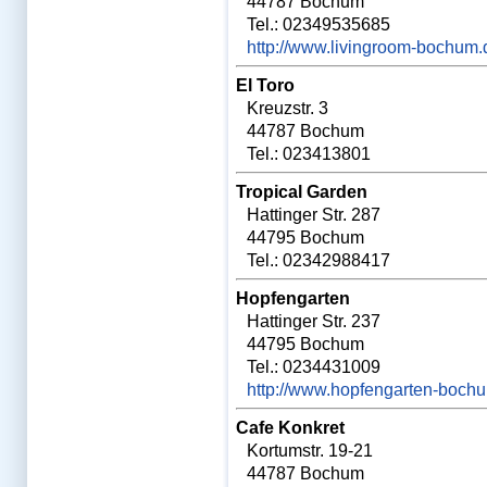
44787 Bochum
Bochum
Tel.: 02349535685
Bücherwahl
Cartoonbuch eins
http://www.livingroom-bochum.
Cartoonbuch zwo
Cartoons
El Toro
Cartoons bei Facebook
Checklisten
Kreuzstr. 3
Chemie-Skripte
44787 Bochum
Club für Mediziner
Community
Tel.: 023413801
Die ersten Tage
Diskussionen
Tropical Garden
Doktorarbeit
Dozent werden
Hattinger Str. 287
Dresden
44795 Bochum
eins
Elterngeld
Tel.: 02342988417
Erlangen
Essen
Hopfengarten
Examen Workshop
Examens-SMS
Hattinger Str. 237
Examenskurse
44795 Bochum
Examensprognose
Examensprotokolle
Tel.: 0234431009
Examensservice Deluxe
http://www.hopfengarten-bochu
Examensvortrag
Facebook
Facharzt-Protokolle
Cafe Konkret
Facharztgespräch
Kortumstr. 19-21
Facharztwahl
Fachsimpelei
44787 Bochum
Famulaturberichte