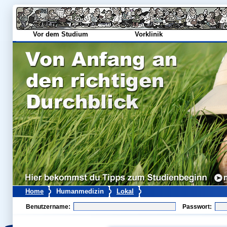
Vor dem Studium
Vorklinik
Home
Humanmedizin
Lokal
Benutzername:
Passwort: