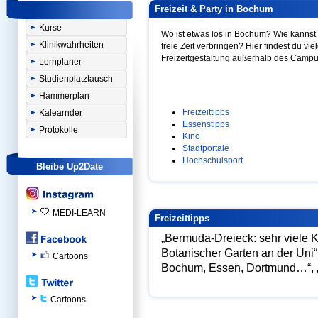
Freizeit & Party in Bochum
Kurse
Wo ist etwas los in Bochum? Wie kannst
Klinikwahrheiten
freie Zeit verbringen? Hier findest du vi
Freizeitgestaltung außerhalb des Campu
Lernplaner
Studienplatztausch
Hammerplan
Freizeittipps
Kalearnder
Essenstipps
Protokolle
Kino
Stadtportale
Hochschulsport
Bleibe Up2Date
MEDI-LEARN
Freizeittipps
„Bermuda-Dreieck: sehr viele
Botanischer Garten an der Uni
Cartoons
Bochum, Essen, Dortmund…“, „
Cartoons