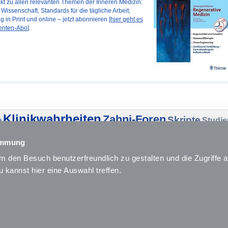
t zu allen relevanten Themen der Inneren Medizin:
Wissenschaft, Standards für die tägliche Arbeit,
g in Print und online – jetzt abonnieren [
hier geht es
enten-Abo
].
Klinikwahrheiten
Zahni-Foren
Skripte
e
Studie
Lernplaner
Lo
Facharztausbildung
ahren
Forum
timmung
 den Besuch benutzerfreundlich zu gestalten und die Zugriffe a
Die Webseite von MEDI-LEARN wird unterstützt von.
 kannst hier eine Auswahl treffen.
Repetitorien
Foren
Foren-Textversion
Datenschutz
Cookies
Impressu
Notarztkurse
Rettungsdienst Kongress
Fortbildung Rettungsdienst