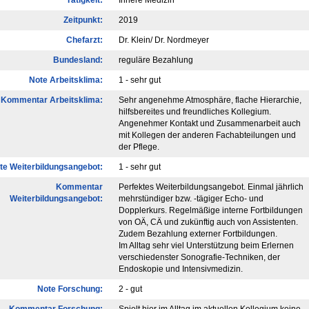
Tätigkeit:
Innere Medizin
Zeitpunkt:
2019
Chefarzt:
Dr. Klein/ Dr. Nordmeyer
Bundesland:
reguläre Bezahlung
Note Arbeitsklima:
1 - sehr gut
Kommentar Arbeitsklima:
Sehr angenehme Atmosphäre, flache Hierarchie,
hilfsbereites und freundliches Kollegium.
Angenehmer Kontakt und Zusammenarbeit auch
mit Kollegen der anderen Fachabteilungen und
der Pflege.
te Weiterbildungsangebot:
1 - sehr gut
Kommentar
Perfektes Weiterbildungsangebot. Einmal jährlich
Weiterbildungsangebot:
mehrstündiger bzw. -tägiger Echo- und
Dopplerkurs. Regelmäßige interne Fortbildungen
von OÄ, CÄ und zukünftig auch von Assistenten.
Zudem Bezahlung externer Fortbildungen.
Im Alltag sehr viel Unterstützung beim Erlernen
verschiedenster Sonografie-Techniken, der
Endoskopie und Intensivmedizin.
Note Forschung:
2 - gut