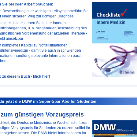
s Sie bei Ihrer Arbeit brauchen:
e Beschreibung aller wichtigen Leitsymptomeführt Sie
f einen sicheren Weg zur richtigen Diagnose
ankheitsbilder, denen Sie in der Inneren
dizinbegegnen, u. a. mit genauer Beschreibung des
agnostischen Vorgehensund der aktuellen Therapie -
rekt umsetzbar
n komplettes Kapitel zu Notfallsituationen
dIntensivmedizin - damit Sie auch in schwierigen
tuationenhandlungsrelevante Informationen parat
ben.
o zu diesem Buch - klick hier
]
dir jetzt die DMW im Super-Spar Abo für Studenten
zum günstigen Vorzugspreis
chkeit, die Deutsche Medizinische Wochenschrift zum
tigen Vorzugspreis für Studenten zu nutzen, solltet ihr
t entgehen lassen. Die DMW bietet Informationen im