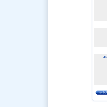
Examens-SMS
Examenskurse
Examensprognose
Examensprotokolle
Examensservice Deluxe
Examensvortrag
Facebook
Facharzt-Protokolle
Facharztgespräch
Facharztwahl
Fachsimpelei
Famulaturberichte
Famulaturen
Forenflohmarkt
Formularservice
Forum
FSJ
Ab
Fun
Geschenk zum PJ
Gießen
Gratis-Haftpflicht
Greifswald
Göttingen
Halle
Hammerplan
Hannover
Heidelberg
HEX-Kurse
HEX-Lernplaner
HEX-Mündlich-Praktisch
HEX-Protokolle
HEX-Schriftlich