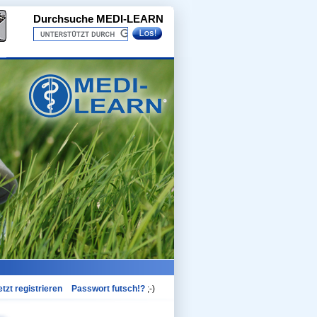
Durchsuche MEDI-LEARN
etzt registrieren
Passwort futsch!?
;-)