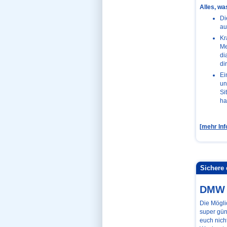
Marburg
Alles, wa
Matheskript
Di
MC-Techniken
au
Med. Repetitorien
MEDI-LEARN bei
Kr
Facebook
Me
MEDI-LEARN Cartoons
di
MEDI-LEARN Club
Medizinertest
di
Mutterschutz
Ei
MWB-Ordnung
un
München
Münster
Si
NC
ha
Off topic Foren
Oldies&Family Foren
Onlinekurs
Pflegepraktikum
[
mehr Inf
Pflegepraktikum-
Berichte
Physik-Skript
Physikum mündlich
Physikum schrifltich
Sichere 
Physikum Vorbereitung
Physikums-Lernplaner
Physikums-SMS
DMW 
Physikumsgeneralprobe
Physikumskurse
Die Mögli
Physikumsprotokolle
Physiologie
super güns
PJ-Forum
euch nich
PJ-Geschenk