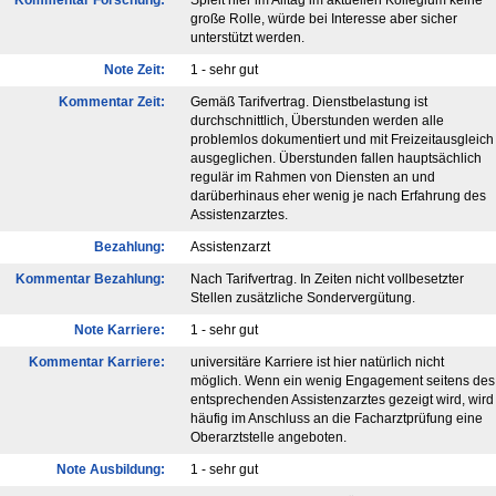
Kommentar Forschung:
Spielt hier im Alltag im aktuellen Kollegium keine
große Rolle, würde bei Interesse aber sicher
unterstützt werden.
Note Zeit:
1 - sehr gut
Kommentar Zeit:
Gemäß Tarifvertrag. Dienstbelastung ist
durchschnittlich, Überstunden werden alle
problemlos dokumentiert und mit Freizeitausgleich
ausgeglichen. Überstunden fallen hauptsächlich
regulär im Rahmen von Diensten an und
darüberhinaus eher wenig je nach Erfahrung des
Assistenzarztes.
Bezahlung:
Assistenzarzt
Kommentar Bezahlung:
Nach Tarifvertrag. In Zeiten nicht vollbesetzter
Stellen zusätzliche Sondervergütung.
Note Karriere:
1 - sehr gut
Kommentar Karriere:
universitäre Karriere ist hier natürlich nicht
möglich. Wenn ein wenig Engagement seitens des
entsprechenden Assistenzarztes gezeigt wird, wird
häufig im Anschluss an die Facharztprüfung eine
Oberarztstelle angeboten.
Note Ausbildung:
1 - sehr gut