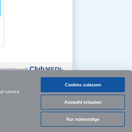
Club
MEDI-
nplatztausch
Cartoons
kalseiten
NC
Cookies zulassen
uf unsere
Auswahl erlauben
Nur notwendige
m
Kontakt