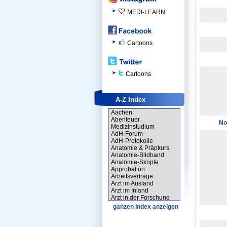
MEDI-LEARN
Cartoons
Cartoons
A-Z Index
Aachen
Abenteuer
No
Medizinstudium
AdH-Forum
AdH-Protokolle
Anatomie & Präpkurs
Anatomie-Bildband
Anatomie-Skripte
Approbation
Arbeitsverträge
Arzt im Ausland
Arzt im Inland
Arzt in der Forschung
Arzt-Forum
ganzen Index anzeigen
Arztausweis
Assistenzarzt
Assistenzarzt-Forum