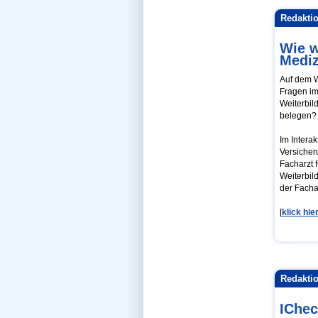
Hex-SMS
Redaktio
HEX-Vorbereitung
Hochschulstart
Homburg
Wie w
Humor
Mediz
In english-Foren
Jena
Join the team!
Auf dem W
KickTipp Foren
Fragen im
Kiel
Weiterbil
Kindergeld
belegen? 
Kleine Fächer
Klinik
Klinik-Berichte
Im Intera
Klinik-Forum
Versicher
Klinikkarriere
Facharzt f
Klinikwahrheiten
Weiterbil
Kurse
Kurse Hammerexamen
der Facha
Kurse Physikum
Kurskonzept
[
klick hi
Köln
Leipzig
Leistungen im Club
Lernen, wie die Profis
Lernen-Schnelltest
Lernstrategien
Lokalbereich
Redaktio
Lokalforen
Losverfahren
IChec
Magdeburg
Mannheim