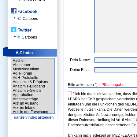
MEDI-LEARN
Cartoons
Cartoons
A-Z Index
Dein Name*:
Aachen
Abenteuer
Medizinstudium
Deine Email:
AdH-Forum
AdH-Protokolle
Anatomie & Präpkurs
Bitte ankreuzen:
*) = Pflichtangabe
Anatomie-Bildband
Anatomie-Skripte
*
Ich bin damit einverstanden, dass d
Approbation
Arbeitsverträge
LEARN.net GbR gespeichert, verarbeitet u
Arzt im Ausland
eintragen und die Funktionen des MEDI-
Arzt im Inland
Webseite nutzen kann. Die Daten werden
Arzt in der Forschung
der gesetzlichen Aufbewahrungspflichten 
Arzt-Forum
ganzen Index anzeigen
dieser Datenverarbeitung ist Art. 6 Abs. 1 
Arztausweis
Assistenzarzt
Datenschutzerklärung beschriebenen Gru
Assistenzarzt-Forum
Ausbildungen
Ich kann mich jederzeit an MEDI-LEARN (