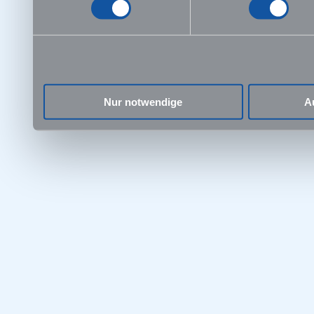
HEX-Vorbereitung
Hochschulstart
Homburg
Humor
In english-Foren
Jena
Join the team!
KickTipp Foren
Kiel
Kindergeld
Kleine Fächer
Nur notwendige
A
Klinik
Klinik-Berichte
Klinik-Forum
Klinikkarriere
Klinikwahrheiten
Kurse
Kurse Hammerexamen
Kurse Physikum
Kurskonzept
Köln
Leipzig
Leistungen im Club
Lernen, wie die Profis
Lernen-Schnelltest
Lernstrategien
Lokalbereich
Lokalforen
Losverfahren
Magdeburg
Mannheim
Marburg