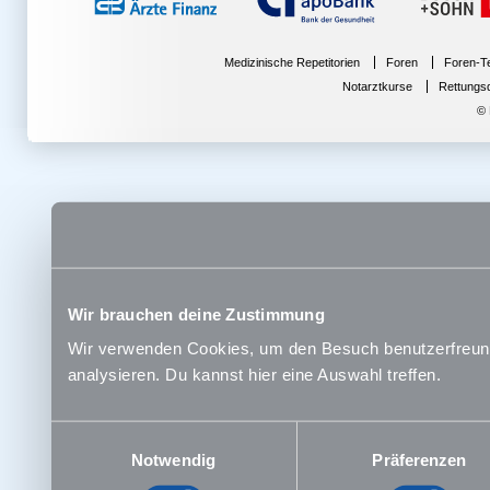
Examenskurse
Examensprognose
Examensprotokolle
Examensservice Deluxe
Examensvortrag
Medizinische Repetitorien
Foren
Foren-Te
Facebook
Notarztkurse
Rettungs
Facharzt-Protokolle
Facharztgespräch
© ME
Facharztwahl
Fachsimpelei
Famulaturberichte
Famulaturen
Forenflohmarkt
Formularservice
Forum
FSJ
Fun
Geschenk zum PJ
Gießen
Gratis-Haftpflicht
Greifswald
Wir brauchen deine Zustimmung
Göttingen
Halle
Wir verwenden Cookies, um den Besuch benutzerfreundl
Hammerplan
Hannover
analysieren. Du kannst hier eine Auswahl treffen.
Heidelberg
HEX-Kurse
HEX-Lernplaner
HEX-Mündlich-Praktisch
Einwilligungsauswahl
HEX-Protokolle
Notwendig
Präferenzen
HEX-Schriftlich
Hex-SMS