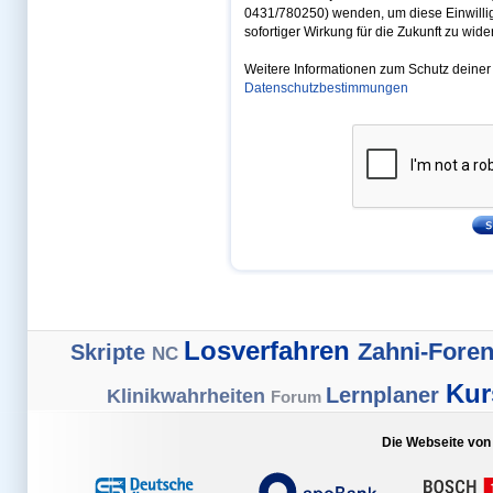
Auslandsaufenthalte
0431/780250) wenden, um diese Einwilli
Auslandsforen
sofortiger Wirkung für die Zukunft zu wide
Auswahlverfahren
Begrüßungsgeschenk
Berlin
Weitere Informationen zum Schutz deiner 
Bewerber-Forum
Datenschutzbestimmungen
Biochemie
Biochemie-Poster
Biologie-Skripte
Blockpraktikum
Blockpraktikumsberichte
Bochum
Bücherwahl
Cartoonbuch eins
Cartoonbuch zwo
Cartoons
Cartoons bei Facebook
Checklisten
Chemie-Skripte
Club für Mediziner
Community
Die ersten Tage
Diskussionen
Losverfahren
Zahni-Fore
Skripte
NC
Doktorarbeit
Dozent werden
Ku
Dresden
Lernplaner
Klinikwahrheiten
Forum
eins
Elterngeld
Fach
Erlangen
Die Webseite von
Essen
Examen Workshop
Examens-SMS