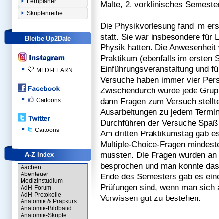
Lernplaner
Malte, 2. vorklinisches Semeste
Skriptenreihe
Die Physikvorlesung fand im er
statt. Sie war insbesondere für L
Bleibe Up2Date
Physik hatten. Die Anwesenheit w
Praktikum (ebenfalls im ersten 
Einführungsveranstaltung und fü
MEDI-LEARN
Versuche haben immer vier Per
Zwischendurch wurde jede Grupp
dann Fragen zum Versuch stellt
Cartoons
Ausarbeitungen zu jedem Termin 
Durchführen der Versuche Spaß 
Cartoons
Am dritten Praktikumstag gab es
Multiple-Choice-Fragen mindeste
mussten. Die Fragen wurden an 
A-Z Index
besprochen und man konnte das T
Aachen
Abenteuer
Ende des Semesters gab es eine
Medizinstudium
Prüfungen sind, wenn man sich a
AdH-Forum
AdH-Protokolle
Vorwissen gut zu bestehen.
Anatomie & Präpkurs
Anatomie-Bildband
Anatomie-Skripte