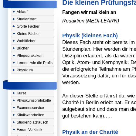
Die kleinen Prüfungsf
Ablauf
Fangen wir mal klein an
Studienstart
Redaktion (MEDI-LEARN)
Große Fächer
Kleine Fächer
Physik (kleines Fach)
Wahlfächer
Dieses Fach steht oft bereits im
Stundenplan. Hier werden dir me
Bücher
Disziplin erläutert, als da wäre
Pflegepraktikum
Optik, Atom- und Kernphysik. D
Lernen, wie die Profis
die erfolgreiche Teilnahme am Ph
Physikum
Voraussetzung dafür, um für da
werden.
Kurse
An dieser Stelle erfährst du, wi
Physikumsprotokolle
Charitè in Berlin erlebt hat. Er 
Examensservice
aufgebaut sind und dass man di
gut bestehen kann…..
Klinikwahrheiten
Studienplatztausch
Forum Vorklinik
Physik an der Charité