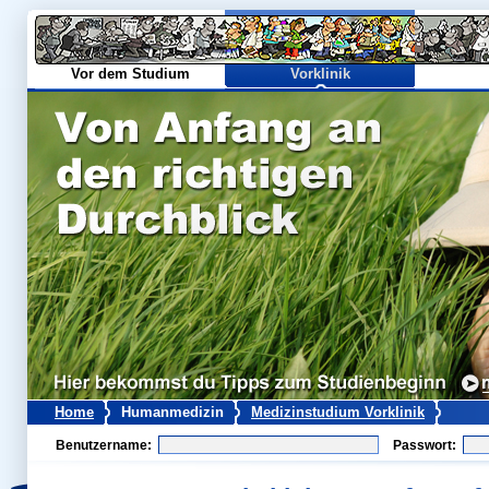
Vor dem Studium
Vorklinik
Home
Humanmedizin
Medizinstudium Vorklinik
Benutzername:
Passwort: